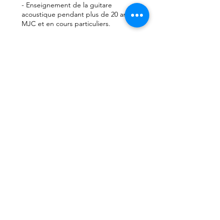
- E
nseignement de la guitare
acoustique pendant plus de 20 ans en
M
JC et en cours particuliers.
- Enregistrement de 3 CD en studio
avec le groupe
Hùrlak.
- Concerts en France
(
f
estival Samois-
sur-Seine, Paris J
azz
festival
...)
en
Allemagne, Autriche,
Suisse...
- Animations de cocktails de mariages,
CE d'entreprises, manifestations etc.